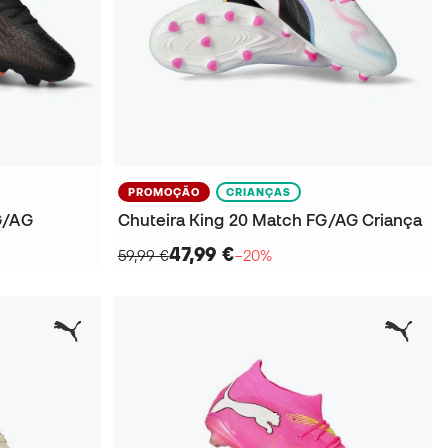
PROMOÇÃO
CRIANÇAS
G/AG
Chuteira King 20 Match FG/AG Criança
47,99 €
59,99 €
−20%