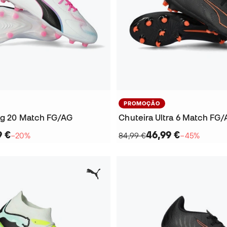
PROMOÇÃO
ng 20 Match FG/AG
Chuteira Ultra 6 Match FG
9 €
46,99 €
−20%
84,99 €
−45%