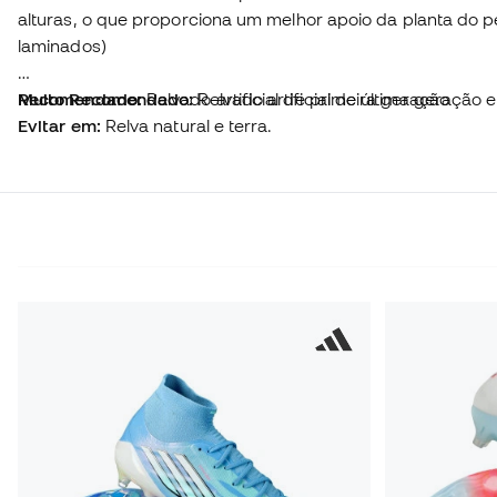
alturas, o que proporciona um melhor apoio da planta do p
laminados)
Muito Recomendado:
Recomendado:
Relvado artificial de primeira geração
Relvado artificial de última geração 
Evitar em:
Relva natural e terra.