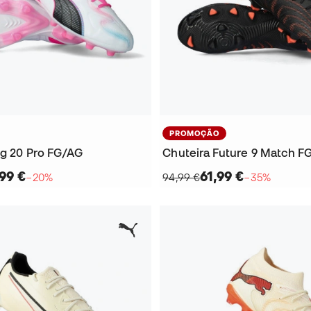
PROMOÇÃO
ng 20 Pro FG/AG
Chuteira Future 9 Match F
99 €
61,99 €
−20%
94,99 €
−35%