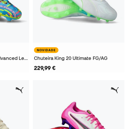
NOVIDADE
Chuteira Future 9 Match Advanced Level FG/AG
Chuteira King 20 Ultimate FG/AG
229,99 €