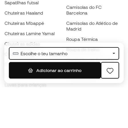
Sapatilhas futsal
Camisolas do FC
Chuteiras Haaland
Barcelona
Chuteiras Mbappé
Camisolas do Atlético de
Madrid
Chuteiras Lamine Yamal
Roupa Térmica
Chuteiras adidas
Roupa de treino
Escolhe o teu tamanho
Chuteiras Nike
Camisolas de Espanha
Bolas de futebol
Camisolas de futebol
Adicionar ao carrinho
Chuteiras para crianças
Impermeáveis
Luvas para crianças
Caneleiras
Sapatilhas para crianças
Roupa de guarda-redes
Roupa de futebol para
crianças
Black Friday
Luvas de guarda-redes