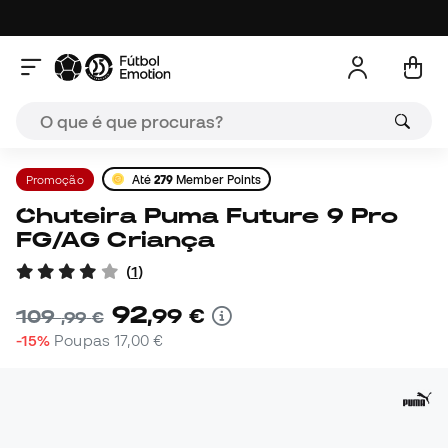
Promoção
Até
279
Member Points
Chuteira Puma Future 9 Pro
FG/AG Criança
(
1
)
92
,
99
€
109
,
99
€
-15%
Poupas
17,00 €