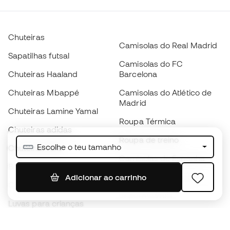
Chuteiras
Camisolas do Real Madrid
Sapatilhas futsal
Camisolas do FC
Chuteiras Haaland
Barcelona
Chuteiras Mbappé
Camisolas do Atlético de
Madrid
Chuteiras Lamine Yamal
Roupa Térmica
Chuteiras adidas
Roupa de treino
Escolhe o teu tamanho
Chuteiras Nike
Camisolas de Espanha
Bolas de futebol
Camisolas de futebol
Adicionar ao carrinho
Chuteiras para crianças
Impermeáveis
Luvas para crianças
Caneleiras
Sapatilhas para crianças