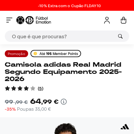
-10% Extra com o Cupão FLDAY10
Promoção
Até
195
Member Points
Camisola adidas Real Madrid
Segundo Equipamento 2025-
2026
(
5
)
64
,
99
€
99
,
99
€
-35%
Poupas
35,00 €