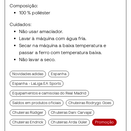
Composição:
100 % poliéster
Cuidados:
Não usar amaciador.
Lavar à máquina com água fria.
Secar na máquina a baixa temperatura e
passar a ferro com temperatura baixa.
Não lavar a seco.
Novidades adidas
Espanha
Espanha - LaLiga EA Sports
Equipamentos e camisolas do Real Madrid
Saldos em produtos oficiais
Chuteiras Rodrygo Goes
Chuteiras Rüdiger
Chuteiras Dani Carvajal
Chuteiras Endrick
Chuteiras Arda Güler
Promoção