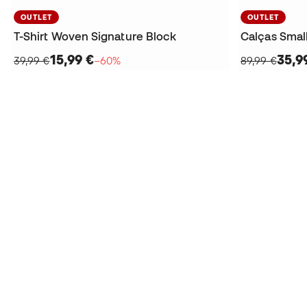
OUTLET
OUTLET
T-Shirt Woven Signature Block
Calças Smal
15,99 €
35,9
39,99 €
−60%
89,99 €