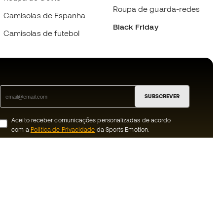
Roupa de guarda-redes
Camisolas de Espanha
Black Friday
Camisolas de futebol
SUBSCREVER
Aceito receber comunicações personalizadas de acordo
com a
Política de Privacidade
da Sports Emotion.
ion
#BeTheBest
 member
Na Sports Emotion promovemos uma
cultura de vida desportiva orientada para