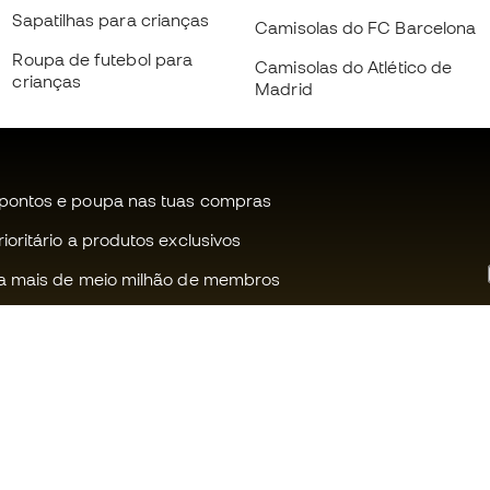
Sapatilhas para crianças
Camisolas do FC Barcelona
Roupa de futebol para
Camisolas do Atlético de
crianças
Madrid
pontos e poupa nas tuas compras
oritário a produtos exclusivos
a mais de meio milhão de membros
Ajudamos-te?
Fútbol Emot
Apoio ao cliente
Comunidade