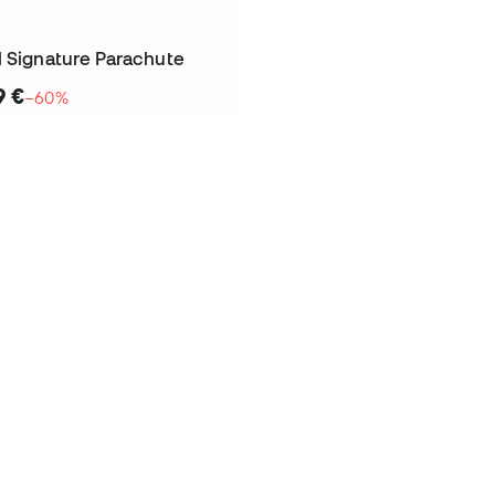
l Signature Parachute
9 €
−60%