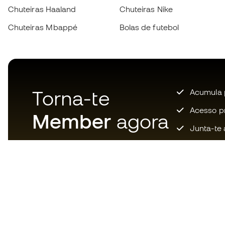
Chuteiras Haaland
Chuteiras Nike
Chuteiras Mbappé
Bolas de futebol
Torna-te
Acumula 
Acesso pri
Member
agora
Junta-te 
Descarrega agora a app dos
loucos por material de futebol e