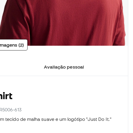
imagens (2)
Avaliação pessoal
irt
AR5006-613
m tecido de malha suave e um logótipo "Just Do It."