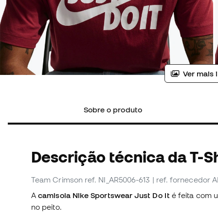
Ver mais 
Sobre o produto
Descrição técnica da T-Sh
Team Crimson
ref. NI_AR5006-613
| ref. fornecedor 
A
camisola Nike Sportswear Just Do It
é feita com u
no peito.