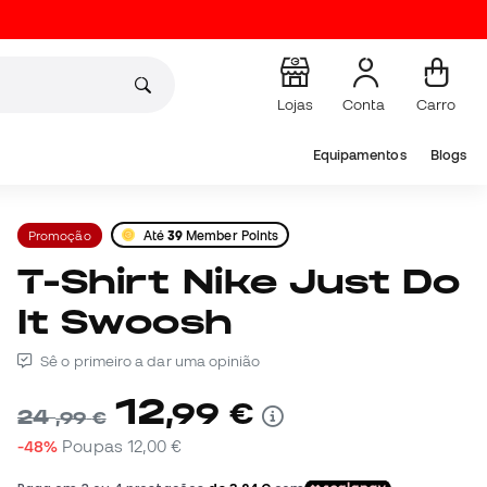
Lojas
Conta
Carro
Equipamentos
Blogs
Promoção
Até
39
Member Points
T-Shirt Nike Just Do
It Swoosh
Sê o primeiro a dar uma opinião
12
,
99
€
24
,
99
€
-48%
Poupas
12,00 €