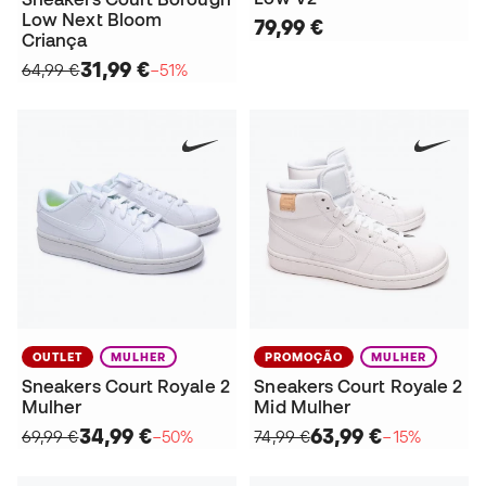
Low Next Bloom
79,99 €
Criança
31,99 €
64,99 €
−51%
OUTLET
MULHER
PROMOÇÃO
MULHER
Sneakers Court Royale 2
Sneakers Court Royale 2
Mulher
Mid Mulher
34,99 €
63,99 €
69,99 €
−50%
74,99 €
−15%