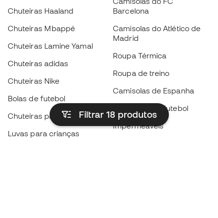
Camisolas do FC
Chuteiras Haaland
Barcelona
Chuteiras Mbappé
Camisolas do Atlético de
Madrid
Chuteiras Lamine Yamal
Roupa Térmica
Chuteiras adidas
Roupa de treino
Chuteiras Nike
Camisolas de Espanha
Bolas de futebol
Camisolas de futebol
Filtrar 18
produtos
Chuteiras para crianças
Impermeáveis
Luvas para crianças
Caneleiras
Sapatilhas para crianças
Roupa de guarda-redes
Roupa de futebol para
crianças
Black Friday
Luvas de guarda-redes