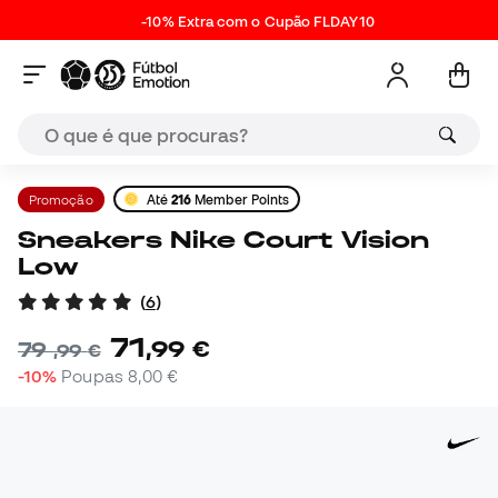
-10% Extra com o Cupão FLDAY10
Promoção
Até
216
Member Points
Sneakers Nike Court Vision
Low
(
6
)
71
,
99
€
79
,
99
€
-10%
Poupas
8,00 €