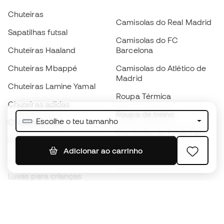
Chuteiras
Camisolas do Real Madrid
Sapatilhas futsal
Camisolas do FC
Chuteiras Haaland
Barcelona
Chuteiras Mbappé
Camisolas do Atlético de
Madrid
Chuteiras Lamine Yamal
Roupa Térmica
Chuteiras adidas
Roupa de treino
Escolhe o teu tamanho
Chuteiras Nike
Camisolas de Espanha
Bolas de futebol
Camisolas de futebol
Adicionar ao carrinho
Chuteiras para crianças
Impermeáveis
Luvas para crianças
Caneleiras
Sapatilhas para crianças
Roupa de guarda-redes
Roupa de futebol para
crianças
Black Friday