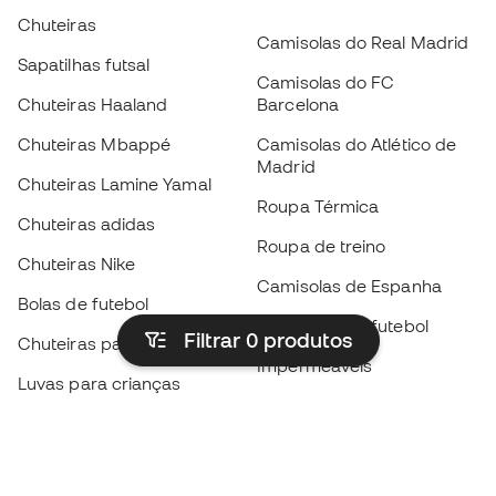
Chuteiras
Camisolas do Real Madrid
Sapatilhas futsal
Camisolas do FC
Chuteiras Haaland
Barcelona
Chuteiras Mbappé
Camisolas do Atlético de
Madrid
Chuteiras Lamine Yamal
Roupa Térmica
Chuteiras adidas
Roupa de treino
Chuteiras Nike
Camisolas de Espanha
Bolas de futebol
Camisolas de futebol
Filtrar 0
produtos
Chuteiras para crianças
Impermeáveis
Luvas para crianças
Caneleiras
Sapatilhas para crianças
Roupa de guarda-redes
Roupa de futebol para
crianças
Black Friday