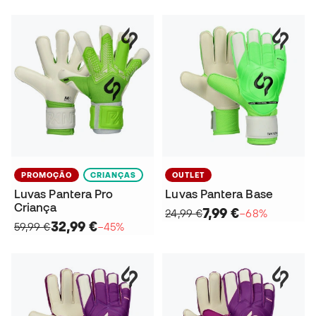
PROMOÇÃO
CRIANÇAS
OUTLET
Luvas Pantera Pro
Luvas Pantera Base
Criança
7,99 €
24,99 €
−68%
32,99 €
59,99 €
−45%