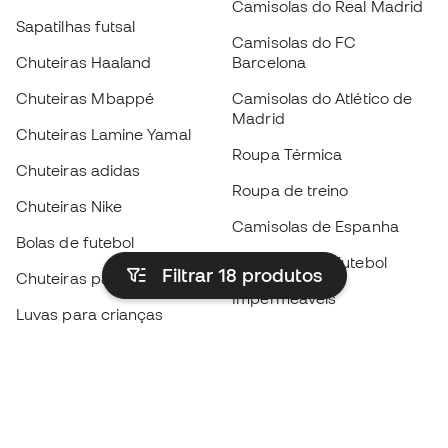
Camisolas do Real Madrid
Sapatilhas futsal
Camisolas do FC
Chuteiras Haaland
Barcelona
Chuteiras Mbappé
Camisolas do Atlético de
Madrid
Chuteiras Lamine Yamal
Roupa Térmica
Chuteiras adidas
Roupa de treino
Chuteiras Nike
Camisolas de Espanha
Bolas de futebol
Camisolas de futebol
Filtrar 18
produtos
Chuteiras para crianças
Impermeáveis
Luvas para crianças
Caneleiras
Sapatilhas para crianças
Roupa de guarda-redes
Roupa de futebol para
crianças
Black Friday
Luvas de guarda-redes