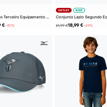
OUTLET
BEBÉ
Calções Lazio Terceiro Equipamento 2025-2026
9 €
18,99 €
−40%
61,99 €
−69%