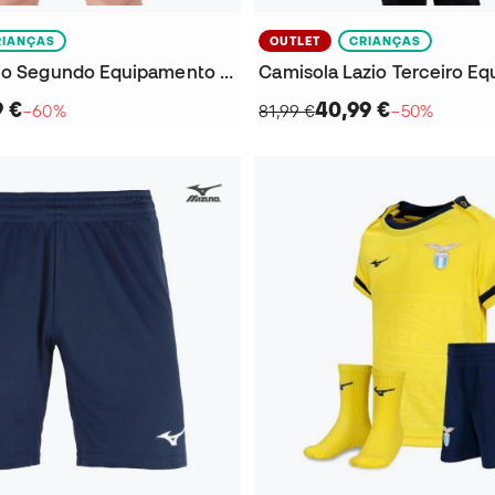
RIANÇAS
OUTLET
CRIANÇAS
Calções Lazio Segundo Equipamento 2025-2026 Criança
9 €
40,99 €
−60%
81,99 €
−50%