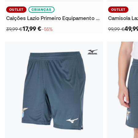
OUTLET
CRIANÇAS
OUTLET
Calções Lazio Primeiro Equipamento 2025-2026 Criança
17,99 €
49,9
39,99 €
−55%
99,99 €