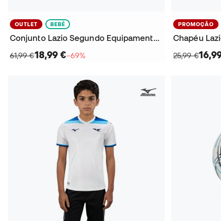
OUTLET
BEBÉ
PROMOÇÃO
Conjunto Lazio Segundo Equipamento 2023-2024 Bebé
Chapéu Lazi
18,99 €
16,9
61,99 €
−69%
25,99 €