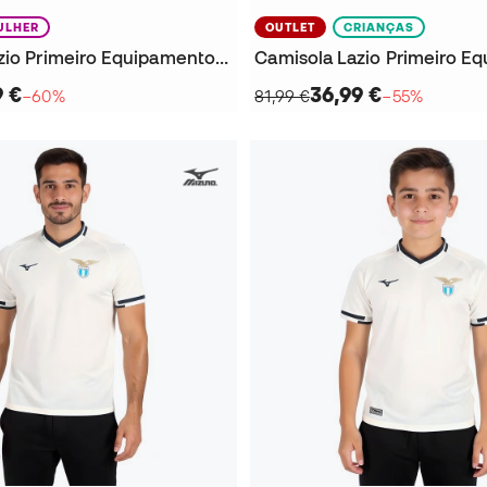
ULHER
OUTLET
CRIANÇAS
Camisola Lazio Primeiro Equipamento 2025-2026 Mulher
9 €
36,99 €
−60%
81,99 €
−55%