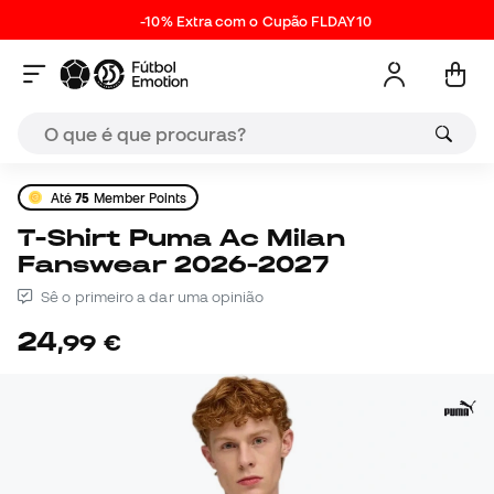
-10% Extra com o Cupão FLDAY10
Até
75
Member Points
T-Shirt Puma Ac Milan
Fanswear 2026-2027
Sê o primeiro a dar uma opinião
24
,
99
€