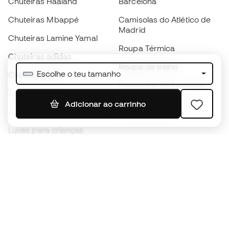
Chuteiras Haaland
Barcelona
Chuteiras Mbappé
Camisolas do Atlético de
Madrid
Chuteiras Lamine Yamal
Roupa Térmica
Chuteiras adidas
Roupa de treino
Escolhe o teu tamanho
Chuteiras Nike
Camisolas de Espanha
Bolas de futebol
Camisolas de futebol
Adicionar ao carrinho
Chuteiras para crianças
Impermeáveis
Luvas para crianças
Caneleiras
Sapatilhas para crianças
Roupa de guarda-redes
Roupa de futebol para
crianças
Black Friday
Luvas de guarda-redes