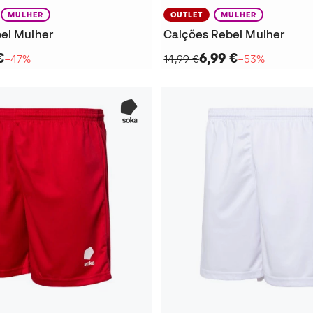
MULHER
OUTLET
MULHER
el Mulher
Calções Rebel Mulher
€
6,99 €
−47%
14,99 €
−53%