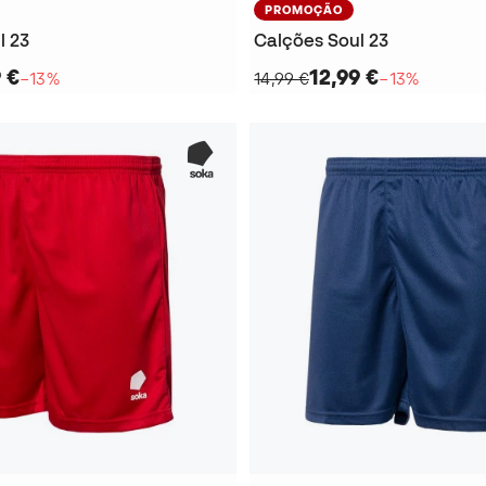
PROMOÇÃO
l 23
Calções Soul 23
 €
12,99 €
−13%
14,99 €
−13%