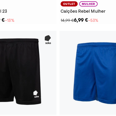
OUTLET
MULHER
l 23
Calções Rebel Mulher
 €
6,99 €
−13%
14,99 €
−53%