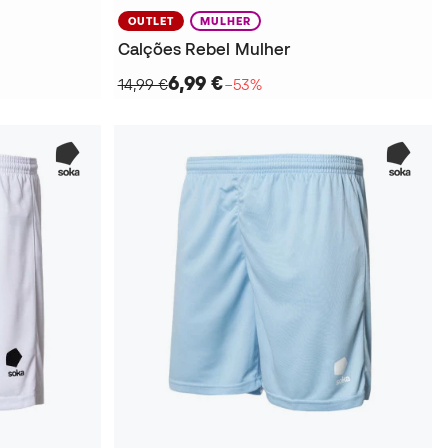
OUTLET
MULHER
Calções Rebel Mulher
6,99 €
14,99 €
−53%