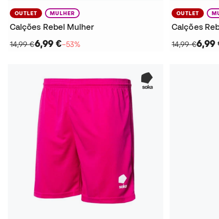
OUTLET
MULHER
OUTLET
M
Calções Rebel Mulher
Calções Reb
6,99 €
6,99 
14,99 €
−53%
14,99 €