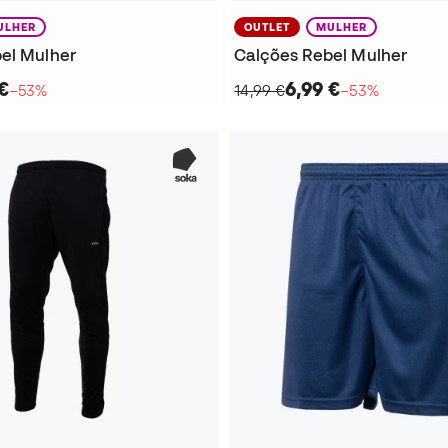
ULHER
OUTLET
MULHER
el Mulher
Calções Rebel Mulher
€
6,99 €
−53%
14,99 €
−53%