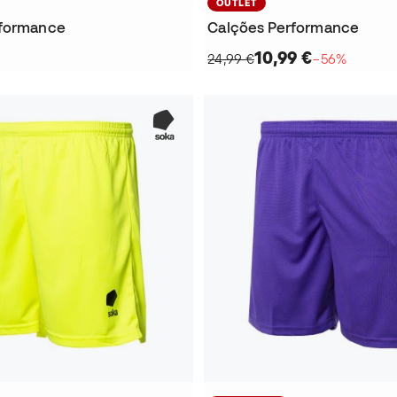
OUTLET
rformance
Calções Performance
10,99 €
24,99 €
−56%