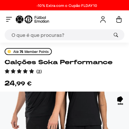
-10% Extra com o Cupão FLDAY10
Até
75
Member Points
Calções Soka Performance
(
3
)
24
,
99
€