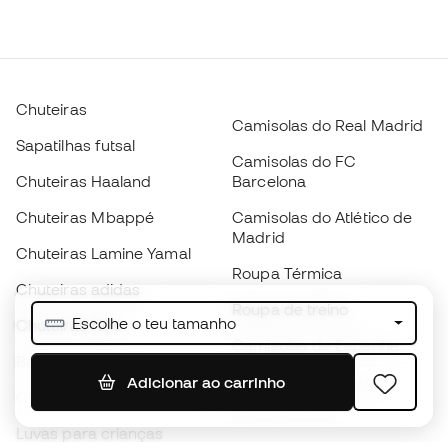
Chuteiras
Camisolas do Real Madrid
Sapatilhas futsal
Camisolas do FC
Chuteiras Haaland
Barcelona
Chuteiras Mbappé
Camisolas do Atlético de
Madrid
Chuteiras Lamine Yamal
Roupa Térmica
Chuteiras adidas
Roupa de treino
Escolhe o teu tamanho
Chuteiras Nike
Camisolas de Espanha
Bolas de futebol
Camisolas de futebol
Adicionar ao carrinho
Chuteiras para crianças
Impermeáveis
Luvas para crianças