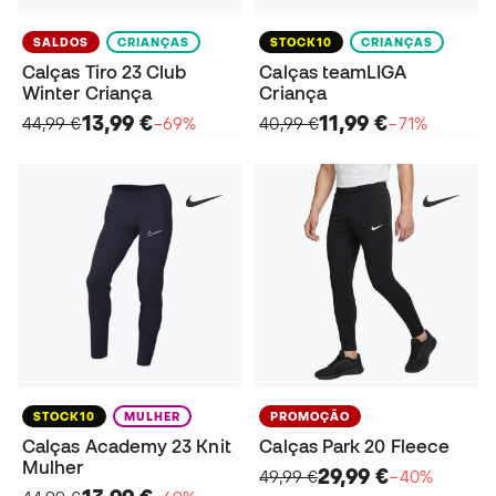
SALDOS
CRIANÇAS
STOCK10
CRIANÇAS
Calças Tiro 23 Club
Calças teamLIGA
Winter Criança
Criança
13,99 €
11,99 €
44,99 €
−69%
40,99 €
−71%
STOCK10
MULHER
PROMOÇÃO
Calças Academy 23 Knit
Calças Park 20 Fleece
Mulher
29,99 €
49,99 €
−40%