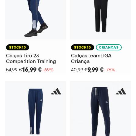
STOCK10
STOCK10
CRIANÇAS
Calças Tiro 23
Calças teamLIGA
Competition Training
Criança
16,99 €
9,99 €
54,99 €
−69%
40,99 €
−76%