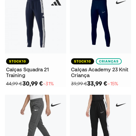
STOCK10
STOCK10
CRIANÇAS
Calças Squadra 21
Calças Academy 23 Knit
Training
Criança
30,99 €
33,99 €
44,99 €
−31%
39,99 €
−15%