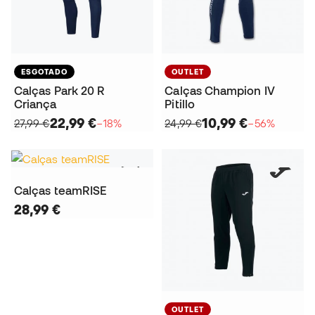
ESGOTADO
OUTLET
Calças Park 20 R
Calças Champion IV
Criança
Pitillo
22,99 €
10,99 €
27,99 €
−18%
24,99 €
−56%
Calças teamRISE
28,99 €
OUTLET