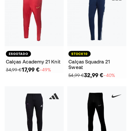
ESGOTADO
STOCK10
Calças Academy 21 Knit
Calças Squadra 21
Sweat
17,99 €
34,99 €
−49%
32,99 €
54,99 €
−40%