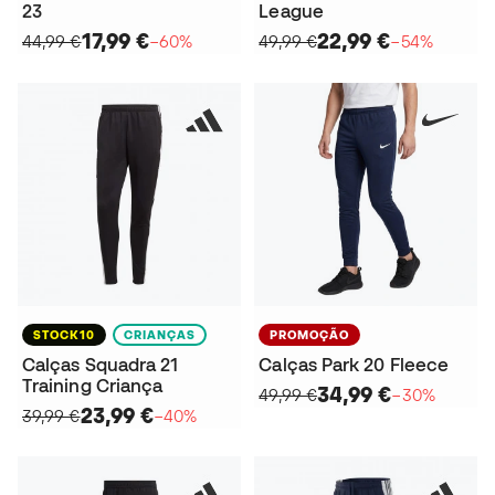
23
League
17,99 €
22,99 €
44,99 €
−60%
49,99 €
−54%
STOCK10
CRIANÇAS
PROMOÇÃO
Calças Squadra 21
Calças Park 20 Fleece
Training Criança
34,99 €
49,99 €
−30%
23,99 €
39,99 €
−40%