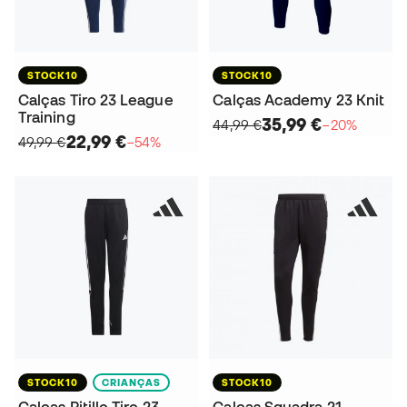
STOCK10
STOCK10
Calças Tiro 23 League
Calças Academy 23 Knit
Training
35,99 €
44,99 €
−20%
22,99 €
49,99 €
−54%
STOCK10
CRIANÇAS
STOCK10