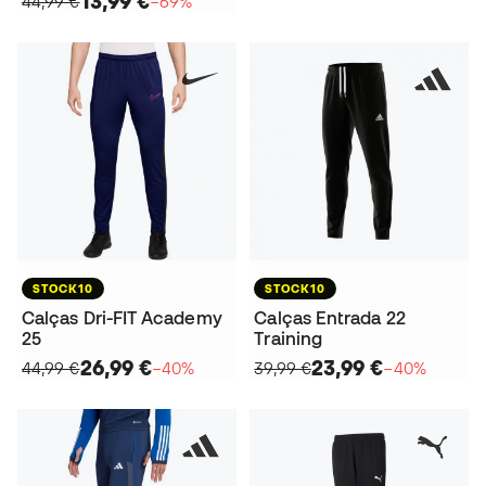
13,99 €
44,99 €
−69%
STOCK10
STOCK10
Calças Dri-FIT Academy
Calças Entrada 22
25
Training
26,99 €
23,99 €
44,99 €
−40%
39,99 €
−40%