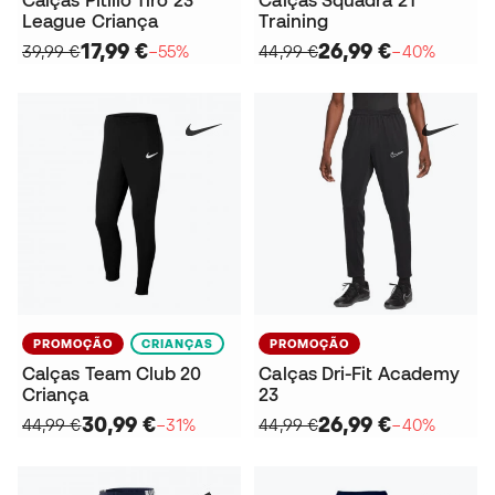
Calças Pitillo Tiro 23
Calças Squadra 21
League Criança
Training
17,99 €
26,99 €
39,99 €
−55%
44,99 €
−40%
PROMOÇÃO
CRIANÇAS
PROMOÇÃO
Calças Team Club 20
Calças Dri-Fit Academy
Criança
23
30,99 €
26,99 €
44,99 €
−31%
44,99 €
−40%