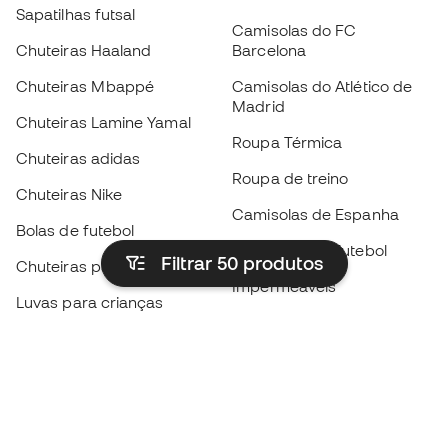
Sapatilhas futsal
Camisolas do FC
Chuteiras Haaland
Barcelona
Chuteiras Mbappé
Camisolas do Atlético de
Madrid
Chuteiras Lamine Yamal
Roupa Térmica
Chuteiras adidas
Roupa de treino
Chuteiras Nike
Camisolas de Espanha
Bolas de futebol
Camisolas de futebol
Filtrar 50
produtos
Chuteiras para crianças
Impermeáveis
Luvas para crianças
Caneleiras
Sapatilhas para crianças
Roupa de guarda-redes
Roupa de futebol para
crianças
Black Friday
Luvas de guarda-redes