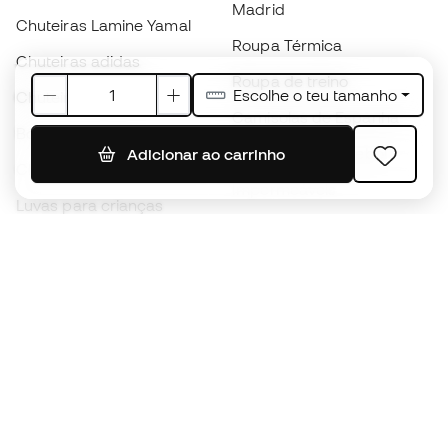
Madrid
Chuteiras Lamine Yamal
Roupa Térmica
Chuteiras adidas
Roupa de treino
Escolhe o teu tamanho
Chuteiras Nike
Camisolas de Espanha
Bolas de futebol
Camisolas de futebol
Adicionar ao carrinho
Chuteiras para crianças
Impermeáveis
Luvas para crianças
Caneleiras
Sapatilhas para crianças
Roupa de guarda-redes
Roupa de futebol para
crianças
Black Friday
Luvas de guarda-redes
Torna-te