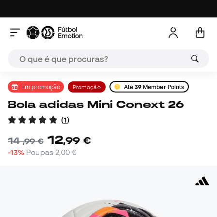
Em promoção
Promoção
Até
39
Member Points
Bola adidas Mini Conext 26
(
1
)
12
,
99
€
14
,
99
€
-13%
Poupas
2,00 €