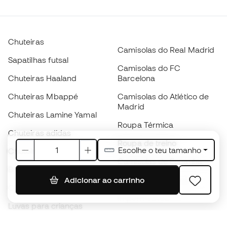
Chuteiras
Camisolas do Real Madrid
Sapatilhas futsal
Camisolas do FC
Chuteiras Haaland
Barcelona
Chuteiras Mbappé
Camisolas do Atlético de
Madrid
Chuteiras Lamine Yamal
Roupa Térmica
Chuteiras adidas
Roupa de treino
Escolhe o teu tamanho
Chuteiras Nike
Camisolas de Espanha
Bolas de futebol
Camisolas de futebol
Adicionar ao carrinho
Chuteiras para crianças
Impermeáveis
Luvas para crianças
Caneleiras
Sapatilhas para crianças