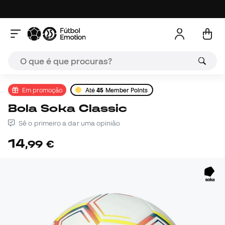
Em promoção
Até
45
Member Points
Bola Soka Classic
Sê o primeiro a dar uma opinião
14
,
99
€