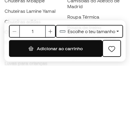
Chuteiras Mbappé
Camisolas do Atlético de
Madrid
Chuteiras Lamine Yamal
Roupa Térmica
Chuteiras adidas
Roupa de treino
Escolhe o teu tamanho
Chuteiras Nike
Camisolas de Espanha
Bolas de futebol
Camisolas de futebol
Adicionar ao carrinho
Chuteiras para crianças
Impermeáveis
Luvas para crianças
Caneleiras
Sapatilhas para crianças
Roupa de guarda-redes
Roupa de futebol para
crianças
Black Friday
Luvas de guarda-redes
Torna-te