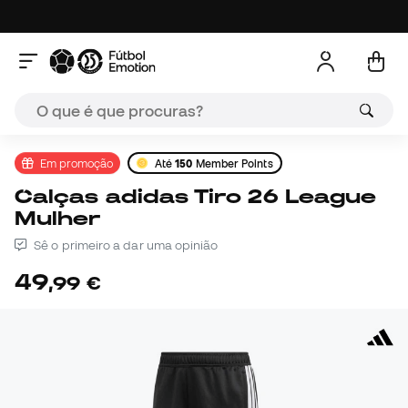
Em promoção
Até
150
Member Points
Calças adidas Tiro 26 League
Mulher
Sê o primeiro a dar uma opinião
49
,
99
€