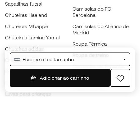
Sapatilhas futsal
Camisolas do FC
Chuteiras Haaland
Barcelona
Chuteiras Mbappé
Camisolas do Atlético de
Madrid
Chuteiras Lamine Yamal
Roupa Térmica
Chuteiras adidas
Roupa de treino
Escolhe o teu tamanho
Chuteiras Nike
Camisolas de Espanha
Bolas de futebol
Camisolas de futebol
Adicionar ao carrinho
Chuteiras para crianças
Impermeáveis
Luvas para crianças
Caneleiras
Sapatilhas para crianças
Roupa de guarda-redes
Roupa de futebol para
crianças
Black Friday
Luvas de guarda-redes