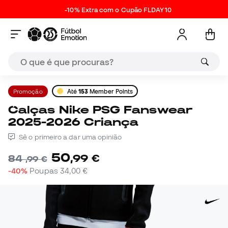
-10% Extra com o Cupão FLDAY10
Promoção
Até
153
Member Points
Calças Nike PSG Fanswear
2025-2026 Criança
Sê o primeiro a dar uma opinião
50
,
99
€
84
,
99
€
-40%
Poupas
34,00 €