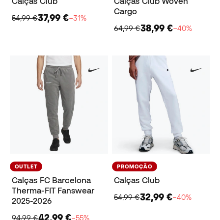
Calças Club
Calças Club Woven
Cargo
37,99 €
54,99 €
−31%
38,99 €
64,99 €
−40%
OUTLET
PROMOÇÃO
Calças FC Barcelona
Calças Club
Therma-FIT Fanswear
32,99 €
54,99 €
−40%
2025-2026
42,99 €
94,99 €
−55%