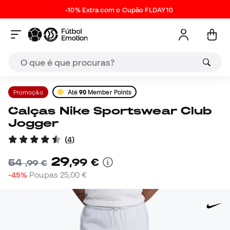
-10% Extra com o Cupão FLDAY10
Promoção
Até
90
Member Points
Calças Nike Sportswear Club
Jogger
(
4
)
29
,
99
€
54
,
99
€
-45%
Poupas
25,00 €