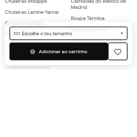
Chuteiras Mbappé
Camisolas do Atlético de
Madrid
Chuteiras Lamine Yamal
Roupa Térmica
Chuteiras adidas
Roupa de treino
Escolhe o teu tamanho
Chuteiras Nike
Camisolas de Espanha
Bolas de futebol
Camisolas de futebol
Adicionar ao carrinho
Chuteiras para crianças
Impermeáveis
Luvas para crianças
Caneleiras
Sapatilhas para crianças
Roupa de guarda-redes
Roupa de futebol para
crianças
Black Friday
Luvas de guarda-redes
Torna-te