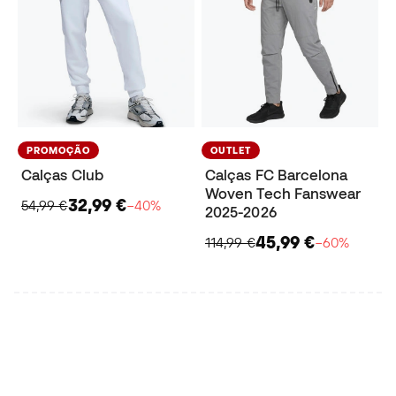
PROMOÇÃO
OUTLET
Calças Club
Calças FC Barcelona
Woven Tech Fanswear
32,99 €
54,99 €
−40%
2025-2026
45,99 €
114,99 €
−60%