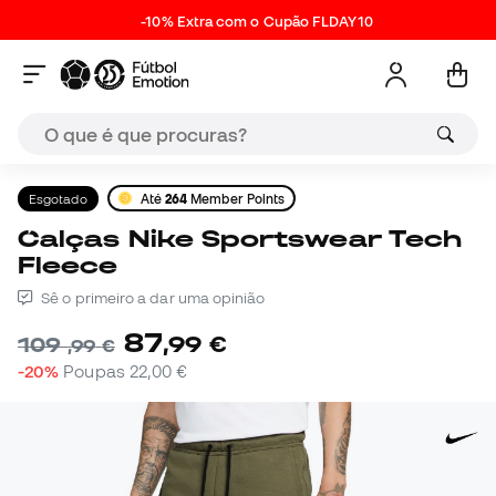
-10% Extra com o Cupão FLDAY10
Esgotado
Até
264
Member Points
Calças Nike Sportswear Tech
Fleece
Sê o primeiro a dar uma opinião
87
,
99
€
109
,
99
€
-20%
Poupas
22,00 €