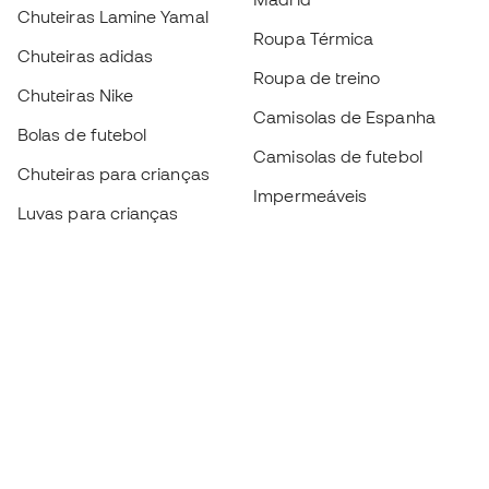
Chuteiras Lamine Yamal
Roupa Térmica
Chuteiras adidas
Roupa de treino
Chuteiras Nike
Camisolas de Espanha
Bolas de futebol
Camisolas de futebol
Chuteiras para crianças
Impermeáveis
Luvas para crianças
Caneleiras
Sapatilhas para crianças
Roupa de guarda-redes
Roupa de futebol para
crianças
Black Friday
Luvas de guarda-redes
Torna-te
Member
agora