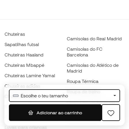
Chuteiras
Camisolas do Real Madrid
Sapatilhas futsal
Camisolas do FC
Chuteiras Haaland
Barcelona
Chuteiras Mbappé
Camisolas do Atlético de
Madrid
Chuteiras Lamine Yamal
Roupa Térmica
Chuteiras adidas
Roupa de treino
Escolhe o teu tamanho
Chuteiras Nike
Camisolas de Espanha
Bolas de futebol
Camisolas de futebol
Adicionar ao carrinho
Chuteiras para crianças
Impermeáveis
Luvas para crianças