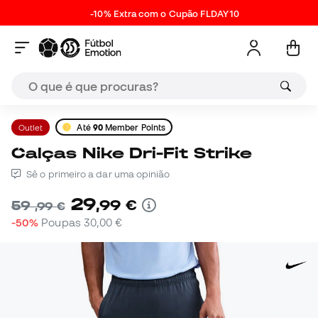
-10% Extra com o Cupão FLDAY10
Outlet
Até
90
Member Points
Calças Nike Dri-Fit Strike
Sê o primeiro a dar uma opinião
29
,
99
€
59
,
99
€
-50%
Poupas
30,00 €