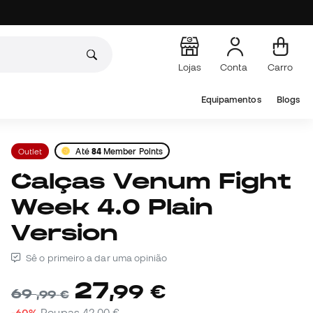
Lojas
Conta
Carro
Equipamentos
Blogs
Outlet
Até
84
Member Points
Calças Venum Fight
Week 4.0 Plain
Version
Sê o primeiro a dar uma opinião
27
,
99
€
69
,
99
€
-60%
Poupas
42,00 €