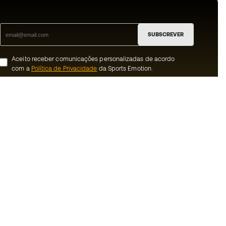
SUBSCREVER
Aceito receber comunicações personalizadas de acordo
com a
Política de Privacidade
da Sports Emotion.
ion
#BeTheBest
 member
Na Sports Emotion promovemos uma
cultura de vida desportiva orientada para
nnosco
alcançar a felicidade plena do desportista,
graças ao ecossistema criado pela
erais de compra e
especialização de cada uma das marcas
que fazem parte do grupo.
ookies
Ver todas as lojas