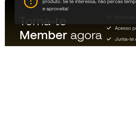
produto.
Se te interessa, não percas tem
e aproveita!
Torna-te
Acumula 
Acesso pri
Member
agora
Junta-te 
Descarrega agora a app dos
loucos por material de futebol e
desfruta de compras mais
rápidas e confortáveis.