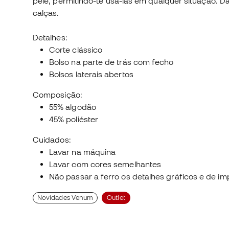
pele, permitindo-te usá-las em qualquer situação. Dá
calças.
Detalhes:
Corte clássico
Bolso na parte de trás com fecho
Bolsos laterais abertos
Composição:
55% algodão
45% poliéster
Cuidados:
Lavar na máquina
Lavar com cores semelhantes
Não passar a ferro os detalhes gráficos e de i
Novidades Venum
Outlet