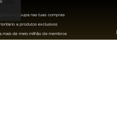
po
pontos e poupa nas tuas compras
oritário a produtos exclusivos
a mais de meio milhão de membros
Ajudamos-te?
Fútbol Emot
Apoio ao cliente
Comunidade
Trocas e devoluções
Trabalha co
Guia de material de futebol
Condições g
venda
Equivalência de tamanhos de
chuteiras
Política de c