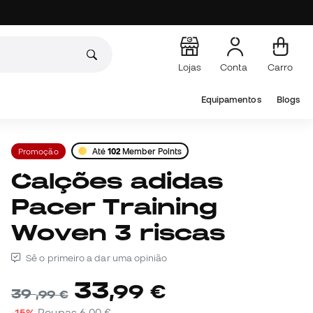
Lojas
Conta
Carro
Equipamentos
Blogs
Promoção
Até
102
Member Points
Calções adidas
Pacer Training
Woven 3 riscas
Sê o primeiro a dar uma opinião
33
,
99
€
39
,
99
€
-15%
Poupas
6,00 €