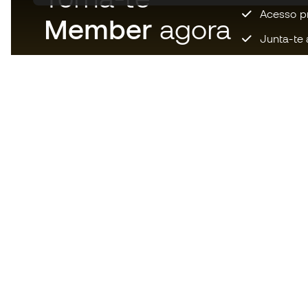
Acesso pri
Member
agora
Junta-te 
Descarrega agora a app dos
loucos por material de futebol e
desfruta de compras mais
rápidas e confortáveis.