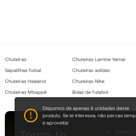
Chuteiras
Chuteiras Lamine Yamal
Sapatilhas futsal
Chuteiras adidas
Chuteiras Haaland
Chuteiras Nike
Chuteiras Mbappé
Bolas de futebol
Dispomos de apenas 4 unidades deste
produto.
Se te interessa, não percas tem
e aproveita!
Torna-te
Acumula 