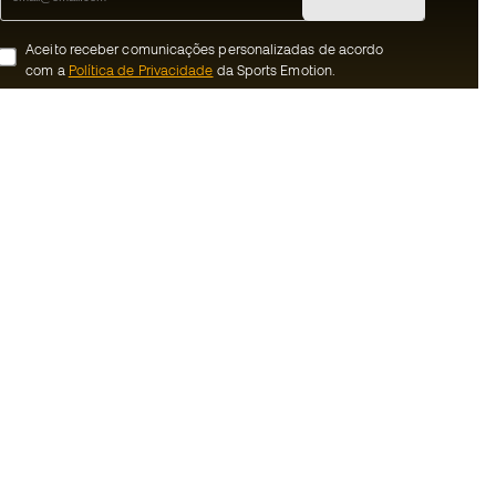
Aceito receber comunicações personalizadas de acordo
com a
Política de Privacidade
da Sports Emotion.
ion
#BeTheBest
 member
Na Sports Emotion promovemos uma
cultura de vida desportiva orientada para
nnosco
alcançar a felicidade plena do desportista,
graças ao ecossistema criado pela
erais de compra e
especialização de cada uma das marcas
que fazem parte do grupo.
ookies
Ver todas as lojas
rivacidade
Basketball Emotion