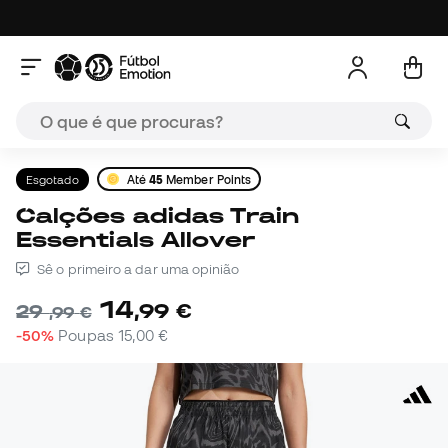
Esgotado
Até
45
Member Points
Calções adidas Train
Essentials Allover
Sê o primeiro a dar uma opinião
14
,
99
€
29
,
99
€
-50%
Poupas
15,00 €