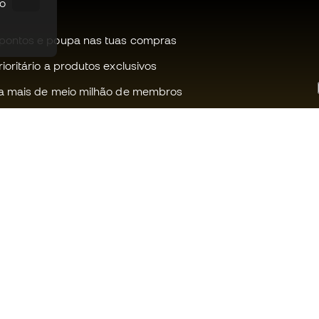
po
pontos e poupa nas tuas compras
oritário a produtos exclusivos
a mais de meio milhão de membros
Ajudamos-te?
Fútbol Emot
Apoio ao cliente
Comunidade
Trocas e devoluções
Trabalha co
Guia de material de futebol
Condições g
venda
Equivalência de tamanhos de
chuteiras
Política de c