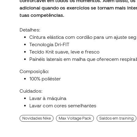
confortável em todos os momentos. Além disso, os 
adicional quando os exercícios se tornam mais inte
tuas competências.
Detalhes:
Cintura elástica com cordão para um ajuste seg
Tecnologia Dri-FIT
Tecido Knit suave, leve e fresco
Painéis laterais em malha que oferecem respira
Composição:
100% poliéster
Cuidados:
Lavar à máquina
Lavar com cores semelhantes
Novidades Nike
Max Voltage Pack
Saldos em training