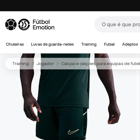
Chuteiras
Luvas de guarda-redes
Training
Futsal
Adeptos
Training
Jogador
Calças e calções para equipas de fute