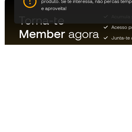
produto.
Se te interessa, não percas tem
e aproveita!
Torna-te
Acumula 
Acesso pri
Member
agora
Junta-te 
Descarrega agora a app dos
loucos por material de futebol e
desfruta de compras mais
rápidas e confortáveis.