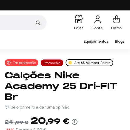
Lojas
Conta
Carro
Equipamentos
Blogs
Em promoção
Promoção
Até
63
Member Points
Calções Nike
Academy 25 Dri-FIT
Br
Sê o primeiro a dar uma opinião
20
,
99
€
24
,
99
€
-16%
Poupas
4,00 €