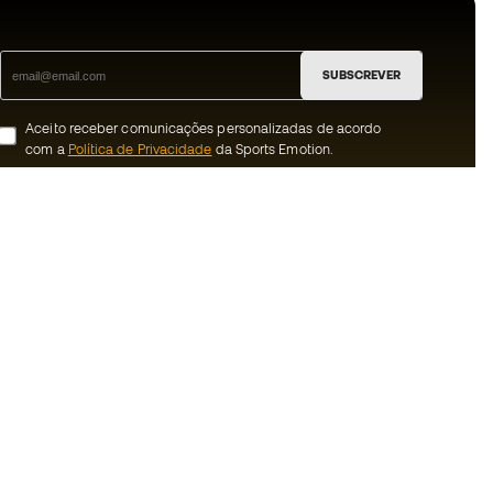
SUBSCREVER
Aceito receber comunicações personalizadas de acordo
com a
Política de Privacidade
da Sports Emotion.
ion
#BeTheBest
 member
Na Sports Emotion promovemos uma
cultura de vida desportiva orientada para
nnosco
alcançar a felicidade plena do desportista,
graças ao ecossistema criado pela
erais de compra e
especialização de cada uma das marcas
que fazem parte do grupo.
ookies
Ver todas as lojas