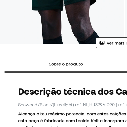
Ver mais 
Sobre o produto
Descrição técnica dos C
Seaweed/Black/(Limelight)
ref. NI_HJ3796-390
| ref
Alcança o teu máximo potencial com estes calções
esta peça é fabricada com tecido Knit e incorpora a