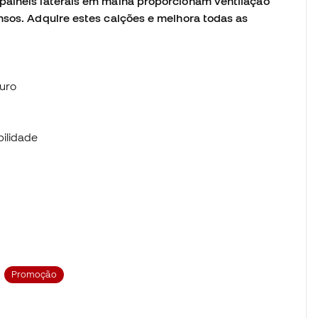
painéis laterais em malha proporcionam ventilação
nsos. Adquire estes calções e melhora todas as
uro
bilidade
Promoção