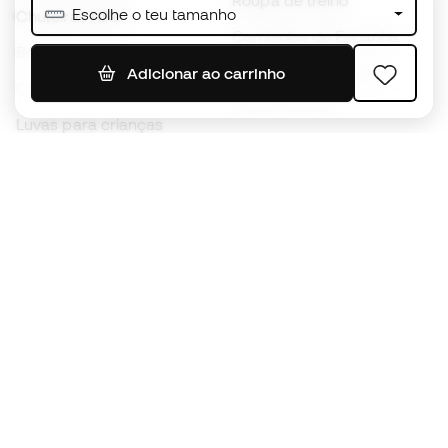
Roupa de treino
Escolhe o teu tamanho
Chuteiras Nike
Camisolas de Espanha
Bolas de futebol
Camisolas de futebol
Adicionar ao carrinho
Chuteiras para crianças
Impermeáveis
Luvas para crianças
Caneleiras
Sapatilhas para crianças
Roupa de guarda-redes
Roupa de futebol para
crianças
Black Friday
Luvas de guarda-redes
Torna-te
Member
agora
Acumula pontos e poupa nas tuas compras