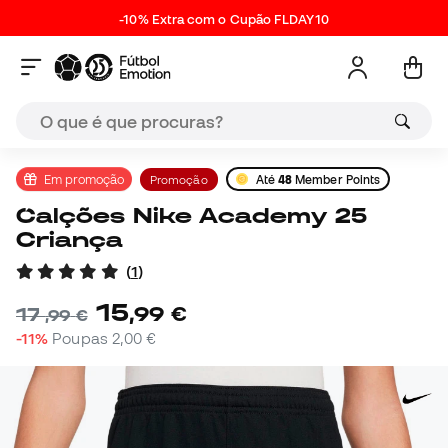
-10% Extra com o Cupão FLDAY10
Em promoção
Promoção
Até
48
Member Points
Calções Nike Academy 25
Criança
(
1
)
15
,
99
€
17
,
99
€
-11%
Poupas
2,00 €