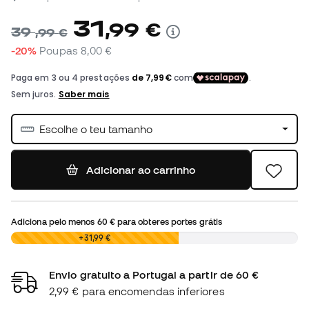
31
,
99
€
39
,
99
€
-20%
Poupas
8,00 €
Escolhe o teu tamanho
Adicionar ao carrinho
Adiciona pelo menos
60 €
para obteres portes grátis
0,00 €
+31,99 €
Envio gratuito a Portugal a partir de 60 €
2,99 € para encomendas inferiores