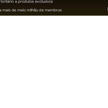
oritário a produtos exclusivos
a mais de meio milhão de membros
Ajudamos-te?
Fútbol Emot
Apoio ao cliente
Comunidade
Trocas e devoluções
Trabalha co
Guia de material de futebol
Condições g
venda
Equivalência de tamanhos de
chuteiras
Política de c
Compliance
Politica de p
Livro de Reclamações Eletrónico
Aviso legal