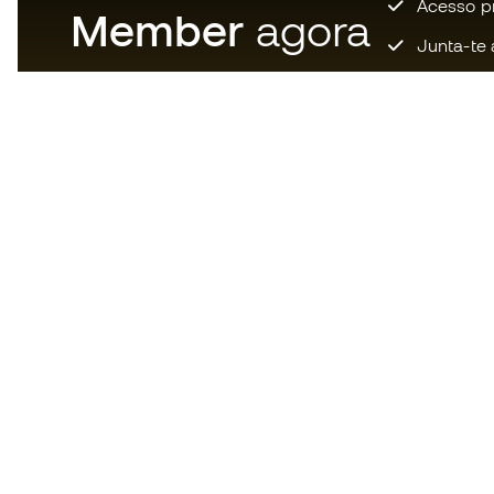
Acesso pri
Member
agora
Junta-te 
Descarrega agora a app dos
loucos por material de futebol e
desfruta de compras mais
rápidas e confortáveis.