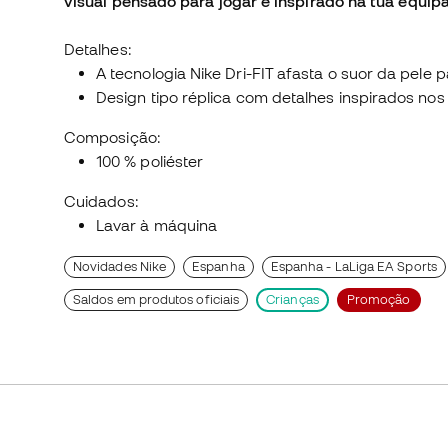
visual pensado para jogar e inspirado na tua equipa
Detalhes:
A tecnologia Nike Dri-FIT afasta o suor da pele 
Design tipo réplica com detalhes inspirados nos
Composição:
100 % poliéster
Cuidados:
Lavar à máquina
Novidades Nike
Espanha
Espanha - LaLiga EA Sports
Saldos em produtos oficiais
Crianças
Promoção