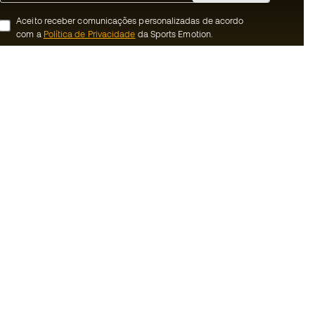
Aceito receber comunicações personalizadas de acordo
com a
Política de Privacidade
da Sports Emotion.
ion
#BeTheBest
 member
Na Sports Emotion promovemos uma
cultura de vida desportiva orientada para
nnosco
alcançar a felicidade plena do desportista,
graças ao ecossistema criado pela
erais de compra e
especialização de cada uma das marcas
que fazem parte do grupo.
ookies
Ver todas as lojas
rivacidade
Basketball Emotion
Running Emotion