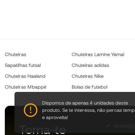
Chuteiras
Chuteiras Lamine Yamal
Sapatilhas futsal
Chuteiras adidas
Chuteiras Haaland
Chuteiras Nike
Chuteiras Mbappé
Bolas de futebol
Dispomos de apenas 4 unidades deste
produto.
Se te interessa, não percas tem
e aproveita!
Torna-te
Acumula 