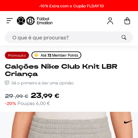
-10% Extra com o Cupão FLDAY10
Promoção
Até
72
Member Points
Calções Nike Club Knit LBR
Criança
Sê o primeiro a dar uma opinião
23
,
99
€
29
,
99
€
-20%
Poupas
6,00 €