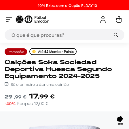
-10% Extra com o Cupão FLDAY10
Promoção
Até
54
Member Points
Calções Soka Sociedad
Deportiva Huesca Segundo
Equipamento 2024-2025
Sê o primeiro a dar uma opinião
17
,
99
€
29
,
99
€
-40%
Poupas
12,00 €