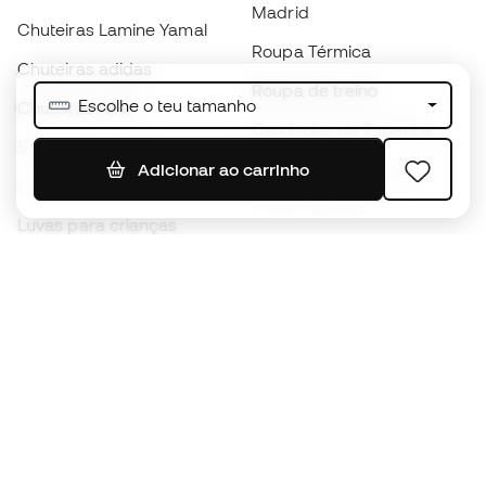
Madrid
Chuteiras Lamine Yamal
Roupa Térmica
Chuteiras adidas
Roupa de treino
Escolhe o teu tamanho
Chuteiras Nike
Camisolas de Espanha
Bolas de futebol
Camisolas de futebol
Adicionar ao carrinho
Chuteiras para crianças
Impermeáveis
Luvas para crianças
Caneleiras
Sapatilhas para crianças
Roupa de guarda-redes
Roupa de futebol para
crianças
Black Friday
Luvas de guarda-redes
Torna-te