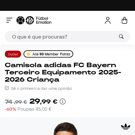
Outlet
Até
90
Member Points
Camisola adidas FC Bayern
Terceiro Equipamento 2025-
2026 Criança
Sê o primeiro a dar uma opinião
29
,
99
€
74
,
99
€
-60%
Poupas
45,00 €