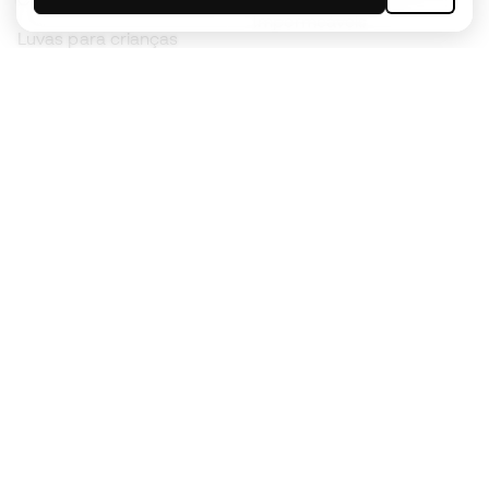
Impermeáveis
Luvas para crianças
Caneleiras
Sapatilhas para crianças
Roupa de guarda-redes
Roupa de futebol para
crianças
Black Friday
Luvas de guarda-redes
Torna-te
Member
agora
Acumula pontos e poupa nas tuas compras
Acesso prioritário a produtos exclusivos
Junta-te a mais de meio milhão de membros