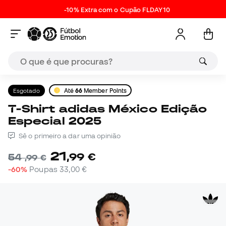
-10% Extra com o Cupão FLDAY10
Esgotado
Até
66
Member Points
T-Shirt adidas México Edição
Especial 2025
Sê o primeiro a dar uma opinião
21
,
99
€
54
,
99
€
-60%
Poupas
33,00 €