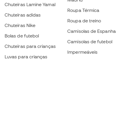
Chuteiras Lamine Yamal
Roupa Térmica
Chuteiras adidas
Roupa de treino
Chuteiras Nike
Camisolas de Espanha
Bolas de futebol
Camisolas de futebol
Chuteiras para crianças
Impermeáveis
Luvas para crianças
Caneleiras
Sapatilhas para crianças
Roupa de guarda-redes
Roupa de futebol para
crianças
Black Friday
Luvas de guarda-redes
Torna-te
Member
agora