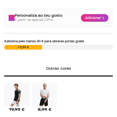
Personaliza ao teu gosto
Adicionar
A partir de apenas 2,99 €
Adiciona pelo menos
40 €
para obteres portes grátis
0,00 €
+11,99 €
Outras cores
19,99 €
8,99 €