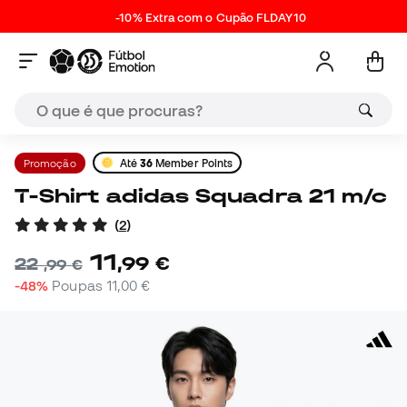
-10% Extra com o Cupão FLDAY10
Promoção
Até
36
Member Points
T-Shirt adidas Squadra 21 m/c
(
2
)
11
,
99
€
22
,
99
€
-48%
Poupas
11,00 €