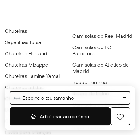
Chuteiras
Camisolas do Real Madrid
Sapatilhas futsal
Camisolas do FC
Chuteiras Haaland
Barcelona
Chuteiras Mbappé
Camisolas do Atlético de
Madrid
Chuteiras Lamine Yamal
Roupa Térmica
Chuteiras adidas
Roupa de treino
Escolhe o teu tamanho
Chuteiras Nike
Camisolas de Espanha
Bolas de futebol
Camisolas de futebol
Adicionar ao carrinho
Chuteiras para crianças
Impermeáveis
Luvas para crianças
Caneleiras