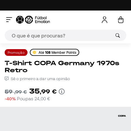
Promoção
Até
108
Member Points
T-Shirt COPA Germany 1970s
Retro
Sê o primeiro a dar uma opinião
35
,
99
€
59
,
99
€
-40%
Poupas
24,00 €