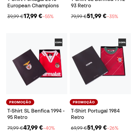
European Champions
93 Retro
17,99 €
51,99 €
39,99 €
−55%
79,99 €
−35%
PROMOÇÃO
PROMOÇÃO
T-Shirt SL Benfica 1994 -
T-Shirt Portugal 1984
95 Retro
Retro
47,99 €
51,99 €
79,99 €
−40%
69,99 €
−26%