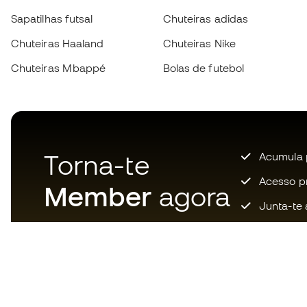
Sapatilhas futsal
Chuteiras adidas
Chuteiras Haaland
Chuteiras Nike
Chuteiras Mbappé
Bolas de futebol
Torna-te
Acumula 
Acesso pri
Member
agora
Junta-te 
Descarrega agora a app dos