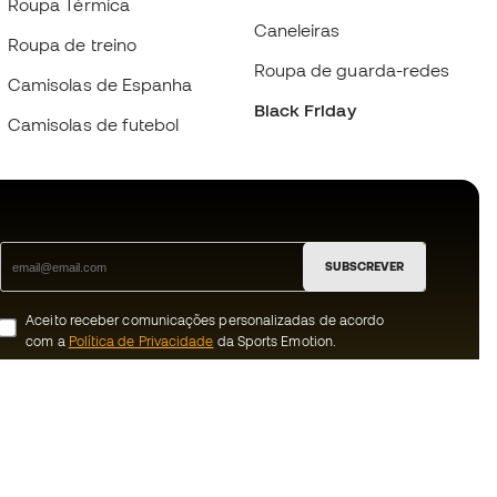
Roupa Térmica
Caneleiras
Roupa de treino
Roupa de guarda-redes
Camisolas de Espanha
Black Friday
Camisolas de futebol
SUBSCREVER
Aceito receber comunicações personalizadas de acordo
com a
Política de Privacidade
da Sports Emotion.
ion
#BeTheBest