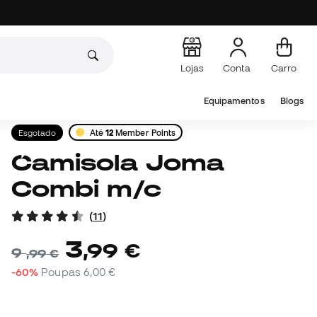
Lojas
Conta
Carro
Equipamentos
Blogs
Esgotado
Até
12
Member Points
Camisola Joma
Combi m/c
(
11
)
3
,
99
€
9
,
99
€
-60%
Poupas
6,00 €