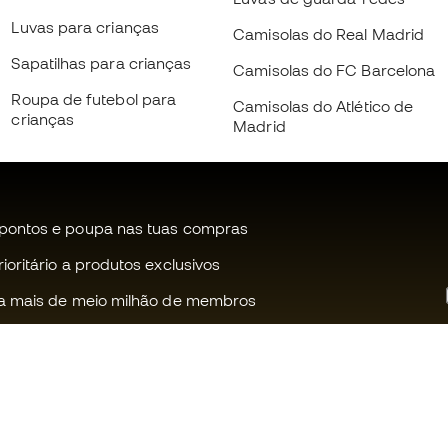
Luvas para crianças
Camisolas do Real Madrid
Sapatilhas para crianças
Camisolas do FC Barcelona
Roupa de futebol para
Camisolas do Atlético de
crianças
Madrid
pontos e poupa nas tuas compras
oritário a produtos exclusivos
a mais de meio milhão de membros
Ajudamos-te?
Fútbol Emot