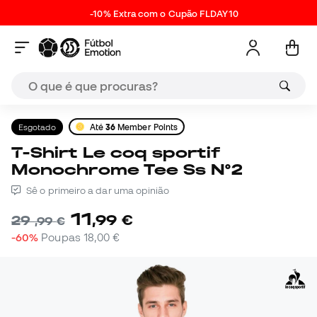
-10% Extra com o Cupão FLDAY10
Esgotado
Até
36
Member Points
T-Shirt Le coq sportif
Monochrome Tee Ss N°2
Sê o primeiro a dar uma opinião
11
,
99
€
29
,
99
€
-60%
Poupas
18,00 €