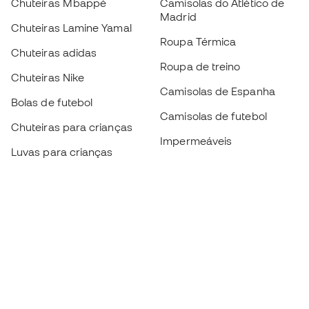
Chuteiras Mbappé
Camisolas do Atlético de
Madrid
Chuteiras Lamine Yamal
Roupa Térmica
Chuteiras adidas
Roupa de treino
Chuteiras Nike
Camisolas de Espanha
Bolas de futebol
Camisolas de futebol
Chuteiras para crianças
Impermeáveis
Luvas para crianças
Caneleiras
Sapatilhas para crianças
Roupa de guarda-redes
Roupa de futebol para
crianças
Black Friday
Luvas de guarda-redes
Torna-te