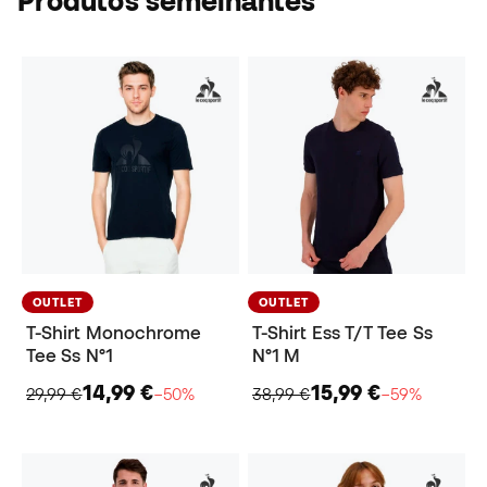
Produtos semelhantes
OUTLET
OUTLET
T-Shirt Monochrome
T-Shirt Ess T/T Tee Ss
Tee Ss N°1
N°1 M
14,99 €
15,99 €
29,99 €
−50%
38,99 €
−59%