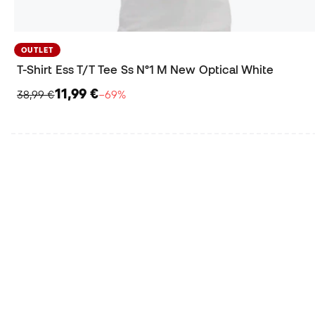
OUTLET
T-Shirt Ess T/T Tee Ss N°1 M New Optical White
11,99 €
38,99 €
−69%