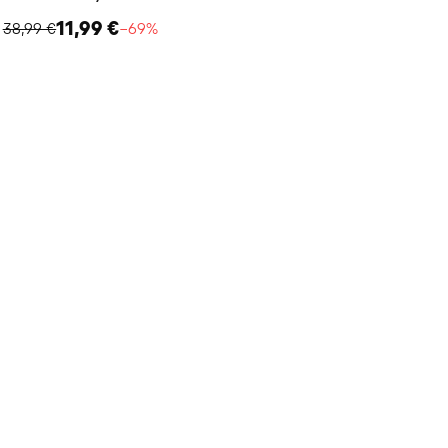
11,99 €
38,99 €
−69%