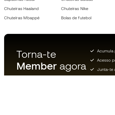
Chuteiras Haaland
Chuteiras Nike
Chuteiras Mbappé
Bolas de futebol
Torna-te
Acumula 
Acesso pri
Member
agora
Junta-te 
Descarrega agora a app dos
loucos por material de futebol e