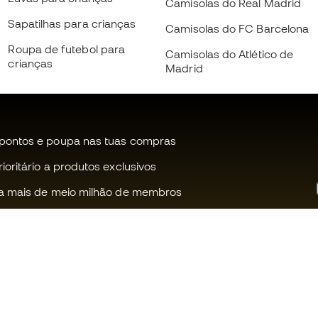
Camisolas do Real Madrid
Sapatilhas para crianças
Camisolas do FC Barcelona
Roupa de futebol para
Camisolas do Atlético de
crianças
Madrid
pontos e poupa nas tuas compras
oritário a produtos exclusivos
a mais de meio milhão de membros
Ajudamos-te?
Fútbol Emot
Apoio ao cliente
Comunidade