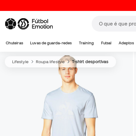
Chuteiras
Luvas de guarda-redes
Training
Futsal
Adeptos
Lifestyle
Roupa lifestyle
T-shirt desportivas