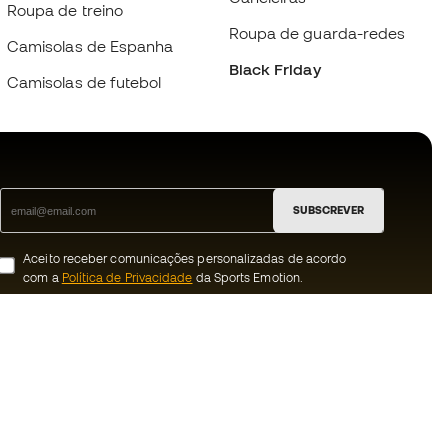
Roupa de treino
Roupa de guarda-redes
Camisolas de Espanha
Black Friday
Camisolas de futebol
SUBSCREVER
Aceito receber comunicações personalizadas de acordo
com a
Política de Privacidade
da Sports Emotion.
ion
#BeTheBest
 member
Na Sports Emotion promovemos uma