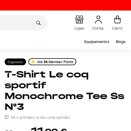
Lojas
Conta
Carro
Equipamentos
Blogs
Esgotado
Até
36
Member Points
T-Shirt Le coq
sportif
Monochrome Tee Ss
N°3
Sê o primeiro a dar uma opinião
11