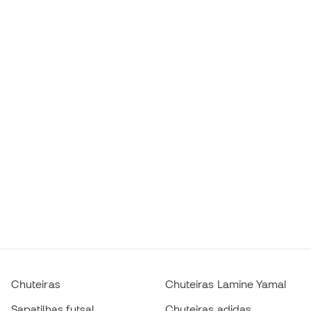
Chuteiras
Chuteiras Lamine Yamal
Sapatilhas futsal
Chuteiras adidas