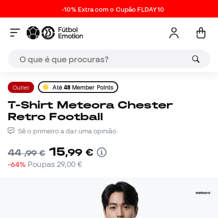
-10% Extra com o Cupão FLDAY10
Outlet
Até
48
Member Points
T-Shirt Meteora Chester
Retro Football
Sê o primeiro a dar uma opinião
15
,
99
€
44
,
99
€
-64%
Poupas
29,00 €