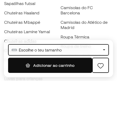
Sapatilhas futsal
Camisolas do FC
Chuteiras Haaland
Barcelona
Chuteiras Mbappé
Camisolas do Atlético de
Madrid
Chuteiras Lamine Yamal
Roupa Térmica
Chuteiras adidas
Roupa de treino
Escolhe o teu tamanho
Chuteiras Nike
Camisolas de Espanha
Bolas de futebol
Camisolas de futebol
Adicionar ao carrinho
Chuteiras para crianças
Impermeáveis
Luvas para crianças
Caneleiras
Sapatilhas para crianças
Roupa de guarda-redes
Roupa de futebol para
crianças
Black Friday
Luvas de guarda-redes