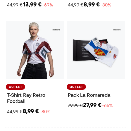
13,99 €
8,99 €
44,99 €
−69%
44,99 €
−80%
OUTLET
OUTLET
T-Shirt Ray Retro
Pack La Romareda
Football
27,99 €
79,99 €
−65%
8,99 €
44,99 €
−80%