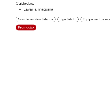
Cuidados:
Lavar à máquina
Novidades New Balance
Liga Betclic
Equipamentos e ca
Promoção