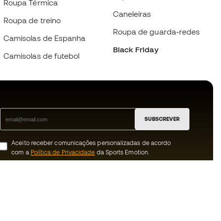
Roupa Térmica
Caneleiras
Roupa de treino
Roupa de guarda-redes
Camisolas de Espanha
Black Friday
Camisolas de futebol
SUBSCREVER
Aceito receber comunicações personalizadas de acordo
com a
Política de Privacidade
da Sports Emotion.
ion
#BeTheBest