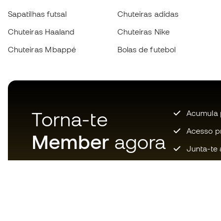
Sapatilhas futsal
Chuteiras adidas
Chuteiras Haaland
Chuteiras Nike
Chuteiras Mbappé
Bolas de futebol
Torna-te
Acumula 
Acesso pri
Member
agora
Junta-te 
Descarrega agora a app dos