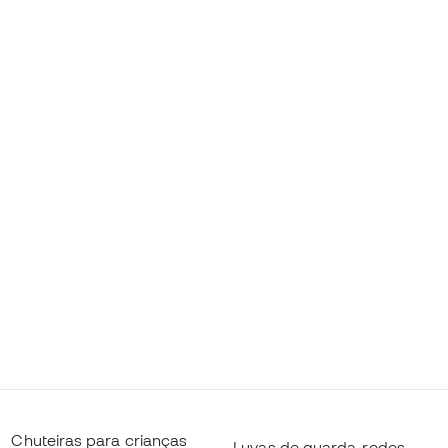
Chuteiras para crianças
Luvas de guarda-redes