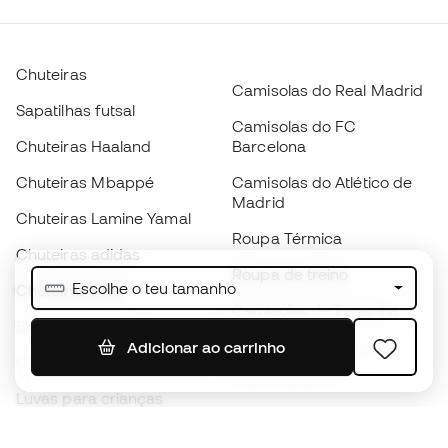
Chuteiras
Camisolas do Real Madrid
Sapatilhas futsal
Camisolas do FC
Chuteiras Haaland
Barcelona
Chuteiras Mbappé
Camisolas do Atlético de
Madrid
Chuteiras Lamine Yamal
Roupa Térmica
Chuteiras adidas
Roupa de treino
Escolhe o teu tamanho
Chuteiras Nike
Camisolas de Espanha
Bolas de futebol
Camisolas de futebol
Adicionar ao carrinho
Chuteiras para crianças
Impermeáveis
Luvas para crianças
Caneleiras
Sapatilhas para crianças