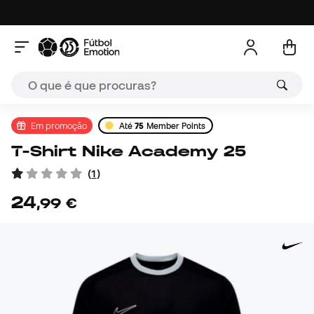
Em promoção
Até
75
Member Points
T-Shirt Nike Academy 25
(
1
)
24
,
99
€