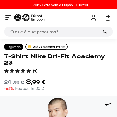
-10% Extra com o Cupão FLDAY10
Esgotado
Até
27
Member Points
T-Shirt Nike Dri-Fit Academy
23
(
1
)
8
,
99
€
24
,
99
€
-64%
Poupas
16,00 €