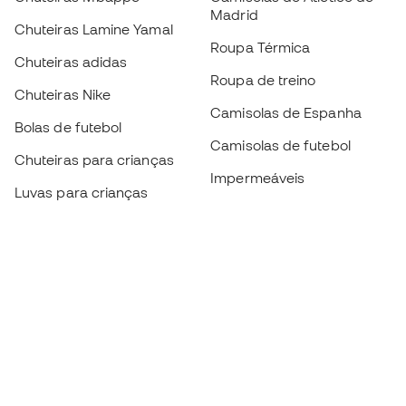
Madrid
Chuteiras Lamine Yamal
Roupa Térmica
Chuteiras adidas
Roupa de treino
Chuteiras Nike
Camisolas de Espanha
Bolas de futebol
Camisolas de futebol
Chuteiras para crianças
Impermeáveis
Luvas para crianças
Caneleiras
Sapatilhas para crianças
Roupa de guarda-redes
Roupa de futebol para
crianças
Black Friday
Luvas de guarda-redes
Torna-te