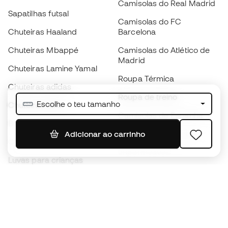
Camisolas do Real Madrid
Sapatilhas futsal
Camisolas do FC
Chuteiras Haaland
Barcelona
Chuteiras Mbappé
Camisolas do Atlético de
Madrid
Chuteiras Lamine Yamal
Roupa Térmica
Chuteiras adidas
Roupa de treino
Escolhe o teu tamanho
Chuteiras Nike
Camisolas de Espanha
Bolas de futebol
Camisolas de futebol
Adicionar ao carrinho
Chuteiras para crianças
Impermeáveis
Luvas para crianças
Caneleiras
Sapatilhas para crianças
Roupa de guarda-redes
Roupa de futebol para
crianças
Black Friday
Luvas de guarda-redes