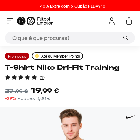
-10% Extra com o Cupão FLDAY10
Promoção
Até
60
Member Points
T-Shirt Nike Dri-Fit Training
(
1
)
19
,
99
€
27
,
99
€
-29%
Poupas
8,00 €