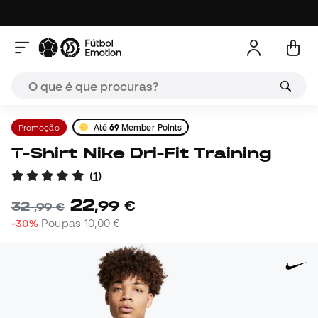
Promoção
Até
69
Member Points
T-Shirt Nike Dri-Fit Training
(
1
)
22
,
99
€
32
,
99
€
-30%
Poupas
10,00 €