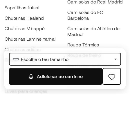
Camisolas do Real Madrid
Sapatilhas futsal
Camisolas do FC
Chuteiras Haaland
Barcelona
Chuteiras Mbappé
Camisolas do Atlético de
Madrid
Chuteiras Lamine Yamal
Roupa Térmica
Chuteiras adidas
Roupa de treino
Escolhe o teu tamanho
Chuteiras Nike
Camisolas de Espanha
Bolas de futebol
Camisolas de futebol
Adicionar ao carrinho
Chuteiras para crianças
Impermeáveis
Luvas para crianças
Caneleiras
Sapatilhas para crianças
Roupa de guarda-redes
Roupa de futebol para
crianças
Black Friday
Luvas de guarda-redes