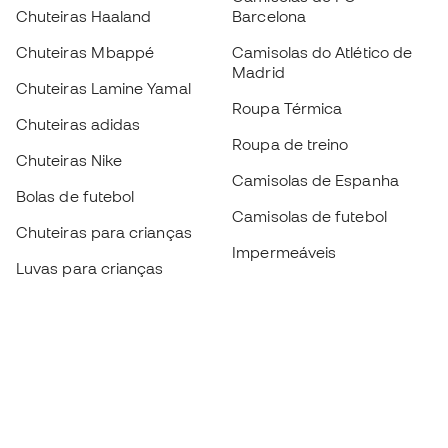
Chuteiras Haaland
Barcelona
Chuteiras Mbappé
Camisolas do Atlético de
Madrid
Chuteiras Lamine Yamal
Roupa Térmica
Chuteiras adidas
Roupa de treino
Chuteiras Nike
Camisolas de Espanha
Bolas de futebol
Camisolas de futebol
Chuteiras para crianças
Impermeáveis
Luvas para crianças
Caneleiras
Sapatilhas para crianças
Roupa de guarda-redes
Roupa de futebol para
crianças
Black Friday
Luvas de guarda-redes