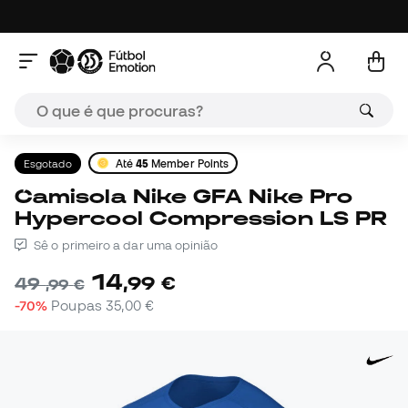
Esgotado
Até
45
Member Points
Camisola Nike GFA Nike Pro
Hypercool Compression LS PR
Sê o primeiro a dar uma opinião
14
,
99
€
49
,
99
€
-70%
Poupas
35,00 €