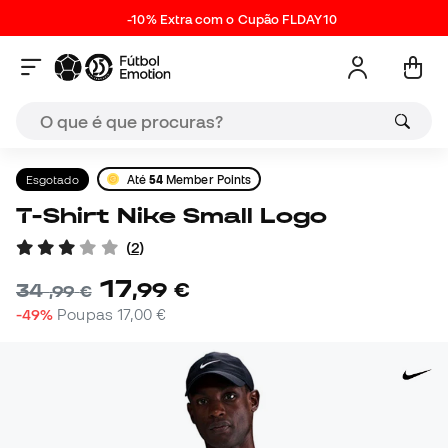
-10% Extra com o Cupão FLDAY10
Esgotado
Até
54
Member Points
T-Shirt Nike Small Logo
(
2
)
17
,
99
€
34
,
99
€
-49%
Poupas
17,00 €