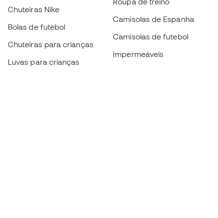
Roupa de treino
Chuteiras Nike
Camisolas de Espanha
Bolas de futebol
Camisolas de futebol
Chuteiras para crianças
Impermeáveis
Luvas para crianças
Caneleiras
Sapatilhas para crianças
Roupa de guarda-redes
Roupa de futebol para
crianças
Black Friday
Luvas de guarda-redes
Torna-te
Member
agora
Acumula pontos e poupa nas tuas compras