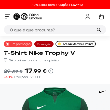
-10% Extra com o Cupão FLDAY10
Em promoção
Promoção
Até
54
Member Points
T-Shirt Nike Trophy V
Sê o primeiro a dar uma opinião
17
,
99
€
29
,
99
€
-40%
Poupas
12,00 €