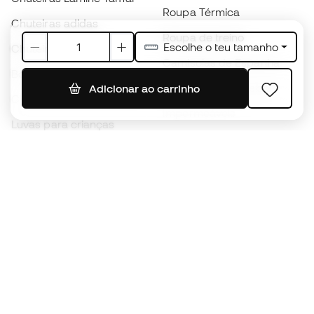
Roupa Térmica
Chuteiras adidas
Roupa de treino
Escolhe o teu tamanho
Chuteiras Nike
Camisolas de Espanha
Bolas de futebol
Camisolas de futebol
Adicionar ao carrinho
Chuteiras para crianças
Impermeáveis
Luvas para crianças
Caneleiras
Sapatilhas para crianças
Roupa de guarda-redes
Roupa de futebol para
crianças
Black Friday
Luvas de guarda-redes
Torna-te
Member
agora