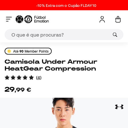
-10% Extra com o Cupão FLDAY10
Até
90
Member Points
Camisola Under Armour
HeatGear Compression
(
4
)
29
,
99
€