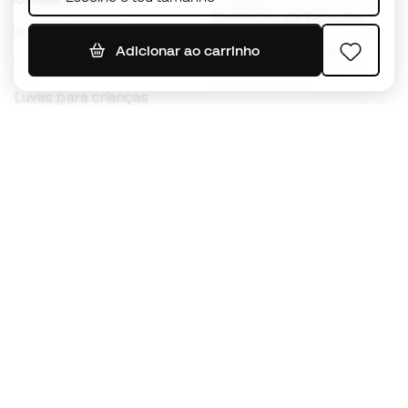
Camisolas de Espanha
Bolas de futebol
Camisolas de futebol
Adicionar ao carrinho
Chuteiras para crianças
Impermeáveis
Luvas para crianças
Caneleiras
Sapatilhas para crianças
Roupa de guarda-redes
Roupa de futebol para
crianças
Black Friday
Luvas de guarda-redes
Torna-te
Member
agora
Acumula pontos e poupa nas tuas compras
Acesso prioritário a produtos exclusivos