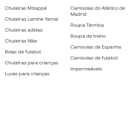
Chuteiras Mbappé
Camisolas do Atlético de
Madrid
Chuteiras Lamine Yamal
Roupa Térmica
Chuteiras adidas
Roupa de treino
Chuteiras Nike
Camisolas de Espanha
Bolas de futebol
Camisolas de futebol
Chuteiras para crianças
Impermeáveis
Luvas para crianças
Caneleiras
Sapatilhas para crianças
Roupa de guarda-redes
Roupa de futebol para
crianças
Black Friday
Luvas de guarda-redes