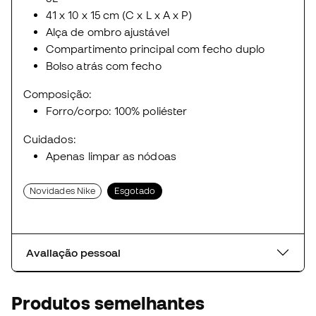
41 x 10 x 15 cm (C x L x A x P)
Alça de ombro ajustável
Compartimento principal com fecho duplo
Bolso atrás com fecho
Composição:
Forro/corpo: 100% poliéster
Cuidados:
Apenas limpar as nódoas
Novidades Nike
Esgotado
Avaliação pessoal
Produtos semelhantes