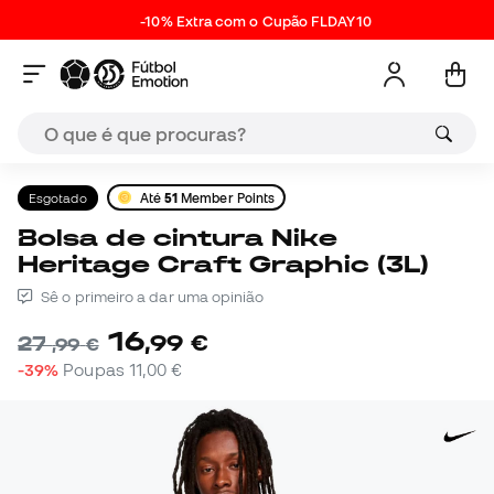
-10% Extra com o Cupão FLDAY10
Esgotado
Até
51
Member Points
Bolsa de cintura Nike
Heritage Craft Graphic (3L)
Sê o primeiro a dar uma opinião
16
,
99
€
27
,
99
€
-39%
Poupas
11,00 €