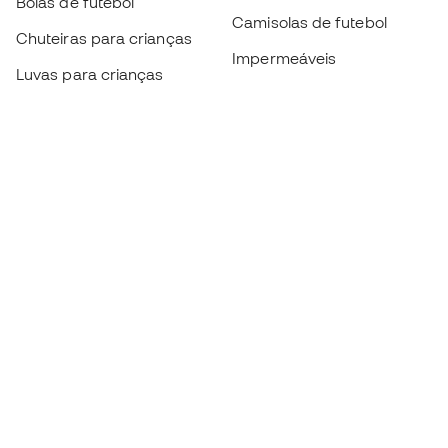
Bolas de futebol
Camisolas de futebol
Chuteiras para crianças
Impermeáveis
Luvas para crianças
Caneleiras
Sapatilhas para crianças
Roupa de guarda-redes
Roupa de futebol para
crianças
Black Friday
Luvas de guarda-redes
Torna-te
Member
agora
Acumula pontos e poupa nas tuas compras
Acesso prioritário a produtos exclusivos
Junta-te a mais de meio milhão de membros