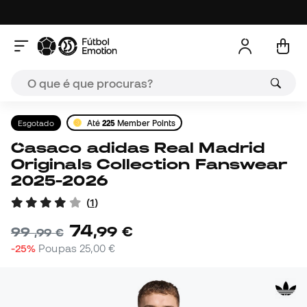
Esgotado
Até
225
Member Points
Casaco adidas Real Madrid
Originals Collection Fanswear
2025-2026
(
1
)
74
,
99
€
99
,
99
€
-25%
Poupas
25,00 €