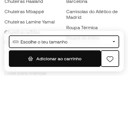
Chuteiras Haaland
Barcelona
Chuteiras Mbappé
Camisolas do Atlético de
Madrid
Chuteiras Lamine Yamal
Roupa Térmica
Chuteiras adidas
Roupa de treino
Escolhe o teu tamanho
Chuteiras Nike
Camisolas de Espanha
Bolas de futebol
Camisolas de futebol
Adicionar ao carrinho
Chuteiras para crianças
Impermeáveis
Luvas para crianças
Caneleiras
Sapatilhas para crianças
Roupa de guarda-redes
Roupa de futebol para
crianças
Black Friday
Luvas de guarda-redes