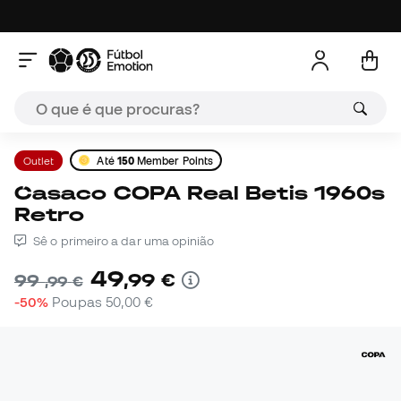
Outlet
Até
150
Member Points
Casaco COPA Real Betis 1960s
Retro
Sê o primeiro a dar uma opinião
49
,
99
€
99
,
99
€
-50%
Poupas
50,00 €