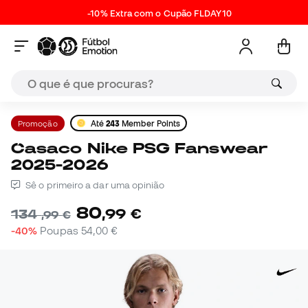
-10% Extra com o Cupão FLDAY10
Promoção
Até
243
Member Points
Casaco Nike PSG Fanswear
2025-2026
Sê o primeiro a dar uma opinião
80
,
99
€
134
,
99
€
-40%
Poupas
54,00 €