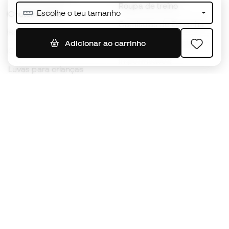
Roupa de treino
Escolhe o teu tamanho
Chuteiras Nike
Camisolas de Espanha
Bolas de futebol
Camisolas de futebol
Adicionar ao carrinho
Chuteiras para crianças
Impermeáveis
Luvas para crianças
Caneleiras
Sapatilhas para crianças
Roupa de guarda-redes
Roupa de futebol para
crianças
Black Friday
Luvas de guarda-redes
Torna-te
Member
agora
Acumula pontos e poupa nas tuas compras